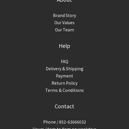
Brand Story
Our Values
Our Team
Help
FAQ
Delivery & Shipping
Payment
Return Policy
Terms & Conditions
Contact
Phone / 852-63666032
Hours / 8am to 8pm on weekdays