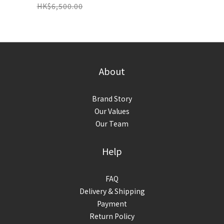
HK$6,500.00
About
Brand Story
Our Values
Our Team
Help
FAQ
Delivery & Shipping
Payment
Return Policy